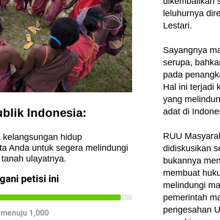
dikembalikan 
leluhurnya dir
Lestari.
Sayangnya mas
serupa, bahkan
pada penangk
Hal ini terjad
yang melindun
lik Indonesia:
adat di Indone
RUU Masyaraka
 kelangsungan hidup
a Anda untuk segera melindungi
didiskusikan 
tanah ulayatnya.
bukannya men
membuat huku
ni petisi ini
melindungi mas
pemerintah ma
pengesahan U
 menuju
1,000