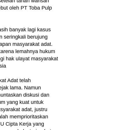
setelah tanah warisan
ebut oleh PT Toba Pulp
ih banyak lagi kasus
 seringkali berujung
apan masyarakat adat.
i karena lemahnya hukum
gi hak ulayat masyarakat
sia
t Adat telah
sejak lama. Namun
untaskan diskusi dan
m yang kuat untuk
yarakat adat, justru
lah memprioritaskan
U Cipta Kerja yang