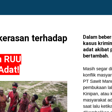
kerasan terhadap
Dalam beber
kasus krimi
adat akibat 
bertambah.
n RUU
Adat!
Masih segar di
konflik masya
PT Sawit Mandi
pembukaan lah
Kinipan, atau 
masyarakat a
saat lalu keti